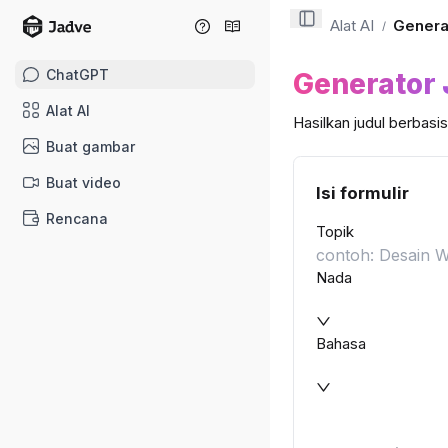
Alat AI
Genera
/
ChatGPT
Generator 
Alat AI
Hasilkan judul berbasis
Buat gambar
Buat video
Isi formulir
Rencana
Topik
Nada
Bahasa